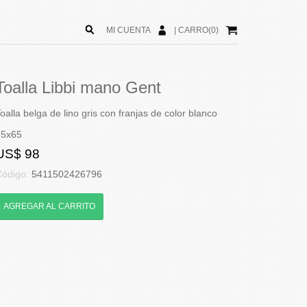
MI CUENTA
|
CARRO(0)
Toalla Libbi mano Gent
oalla belga de lino gris con franjas de color blanco
55x65
US$ 98
Código:
5411502426796
AGREGAR AL CARRITO