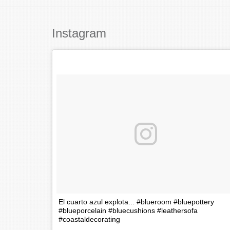
Instagram
El cuarto azul explota... #blueroom #bluepottery
#blueporcelain #bluecushions #leathersofa
#coastaldecorating