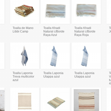
Toalla de Mano
Toalla Khadi
Toalla Khadi
T
Libbi Camp
Natural c/Borde
Natural c/Borde
J
Raya Azul
Raya Roja
Toalla Laponia
Toalla Laponia
Toalla Laponia
T
Treva multicolor
Ulappa azul
Ulappa azul
V
azul
t
4