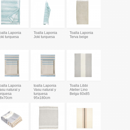
oalla Laponia
Toalla Laponia
Toalla Laponia
oki turquesa
Joki turquesa
Terva beige
oalla Laponia
toalla Laponia
Toalla Libbi
asu natural y
Vasu natural y
Atelier Lino
urquesa
turquesa
Belga 60x85
8x70cm
95x180cm