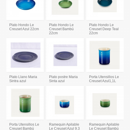
Plato Hondo Le
Plato Hondo Le
Plato Hondo Le
Creuset Azul 22cm
Creuset Bambú
Creuset Deep Teal
22cm
22cm
Plato Llano Maria
Plato postre Maria
Porta Utensillos Le
Sintra azul
Sinta azul
Creuset Azul1,1L
Porta Utensillos Le
Ramequin Apilable
Ramequin Apilable
Creuset Bambú
Le Creuset Azul 9.3
Le Creuset Bambú