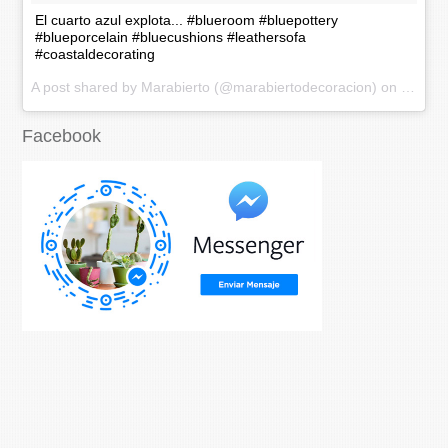
El cuarto azul explota... #blueroom #bluepottery
#blueporcelain #bluecushions #leathersofa
#coastaldecorating
A post shared by Marabierto (@marabiertodecoracion) on
Nov 20
Facebook