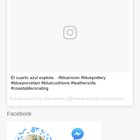
El cuarto azul explota... #blueroom #bluepottery
#blueporcelain #bluecushions #leathersofa
#coastaldecorating
A post shared by Marabierto (@marabiertodecoracion) on
Nov 20
Facebook