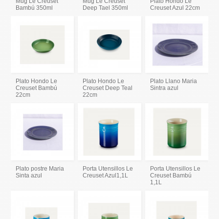
Mug Le Creuset
Mug Le Creuset
Plato Hondo Le
Bambú 350ml
Deep Tael 350ml
Creuset Azul 22cm
Plato Hondo Le
Plato Hondo Le
Plato Llano Maria
Creuset Bambú
Creuset Deep Teal
Sintra azul
22cm
22cm
Plato postre Maria
Porta Utensillos Le
Porta Utensillos Le
Sinta azul
Creuset Azul1,1L
Creuset Bambú
1,1L