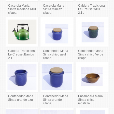
Cacerola Maria
Cacerola Maria
Caldera Tradicional
Sintra mediana azul
Sintra mini azul
Le Creuset Azul
c/tapa
c/tapa
2.1L
Caldera Tradicional
Contenedor Maria
Contenedor Maria
Le Creuset Bambú
Sintra chico azul
Sintra chico Verde
2.1L
c/tapa
c/tapa
Contenedor Maria
Contenedor Maria
Ensaladera Maria
Sintra grande azul
Sintra grande
Sintra chica
c/tapa
mostaza